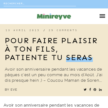
Rechercher :
Skip
to
DIY
content
VIE DE FAMILLE
13 AVRIL 2015
/
29 COMMENTS
POUR FAIRE PLAISIR
DÉCO
À TON FILS,
PATIENTE TU
SERAS
VOYAGE
COUP DE COEUR
Avoir son anniversaire pendant les vacances de
pâques c’est un peu comme au mois d’Août. J’ai
dis presque hein ;) – Coucou Maman de Soren,…
EDITORIAL
BY
EVE
Avoir son anniversaire pendant les vacances de