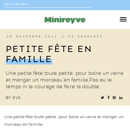
Rechercher :
Skip
to
DIY
content
VIE DE FAMILLE
28 NOVEMBRE 2012
/
24 COMMENTS
PETITE FÊTE EN
DÉCO
FAMILLE
VOYAGE
Une petite fête toute petite, pour boire un verre
et manger un morceau en famille.Pas eu le
COUP DE COEUR
temps ni le courage de faire la double…
BY
EVE
EDITORIAL
Une petite fête toute petite, pour boire un verre et manger un
morceau en famille.