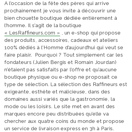
A l’occasion de la fête des pères qui arrive
prochainement je vous invite à découvrir une
bien chouette boutique dédiée entièrement à
l’homme. Il s’agit de la boutique
« LesRafﬁneurs.com »
, un e-shop qui propose
des produits, accessoires, cadeaux et ateliers
100% dédié
s
à l’Homme d’aujourd’hui qui veut se
faire plaisir. Pourquoi ? Tout simplement car
les
fondateurs (Julien Bergis et Romain Jourdan)
n’étaient pas satisfaits par l’offre et qu’aucune
boutique physique ou e-shop ne proposait ce
type de
s
élection. La
s
élection des Rafﬁneurs est
exigeante, esthète et malicieuse, dans des
domaines aussi varié
s
que la gastronomie, la
mode ou
les
loisirs. Le site met en avant des
marques encore peu distribuées qu’elle va
chercher aux quatre coins du monde et propose
un service de livraison express en 3h à Paris.