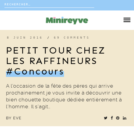
Rechercher :
Skip
to
DIY
content
VIE DE FAMILLE
8 JUIN 2016
/
69 COMMENTS
PETIT TOUR CHEZ
DÉCO
LES RAFFINEURS
#concours
VOYAGE
COUP DE COEUR
A l’occasion de la fête des pères qui arrive
prochainement je vous invite à découvrir une
bien chouette boutique dédiée entièrement à
EDITORIAL
l’homme. Il s’agit…
BY
EVE