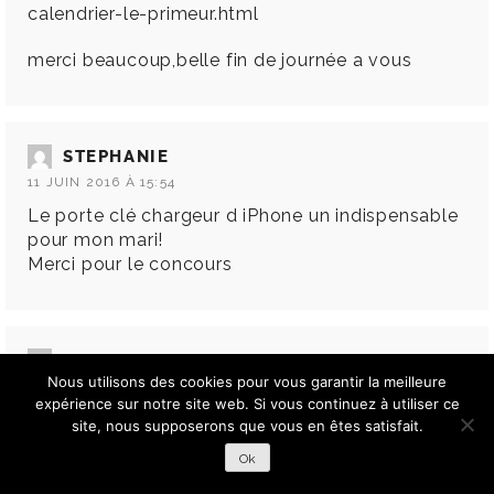
calendrier-le-primeur.html
merci beaucoup,belle fin de journée a vous
STEPHANIE
11 JUIN 2016 À 15:54
Le porte clé chargeur d iPhone un indispensable
pour mon mari!
Merci pour le concours
FLO
Nous utilisons des cookies pour vous garantir la meilleure
11 JUIN 2016 À 17:17
expérience sur notre site web. Si vous continuez à utiliser ce
Mon préféré sans hésiter -ici un papa qui fait la
site, nous supposerons que vous en êtes satisfait.
cuisine- le tablier Chef de tribu est tout
Ok
simplement parfait!
Alors je croise les doigts!