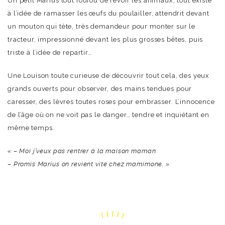
Un petit Marius tout foufou de revoir les animaux, tout existé
à l’idée de ramasser les œufs du poulailler, attendrit devant
un mouton qui tète, très demandeur pour monter sur le
tracteur, impressionné devant les plus grosses bêtes, puis
triste à l’idée de repartir…
Une Louison toute curieuse de découvrir tout cela, des yeux
grands ouverts pour observer, des mains tendues pour
caresser, des lèvres toutes roses pour embrasser. L’innocence
de l’âge où on ne voit pas le danger… tendre et inquiétant en
même temps.
« – Moi j’veux pas rentrer à la maison maman
– Promis Marius on revient vite chez mamimone. »