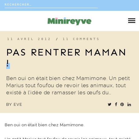
Rechercher :
Skip
to
DIY
content
VIE DE FAMILLE
11 AVRIL 2012
/
11 COMMENTS
PAS RENTRER MAMAN
DÉCO
!
VOYAGE
Ben oui on était bien chez Mamimone. Un petit
Marius tout foufou de revoir les animaux, tout
COUP DE COEUR
existé à l’idée de ramasser les œufs du…
BY
EVE
EDITORIAL
Ben oui on était bien chez Mamimone.