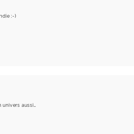
die :-)
n univers aussi…