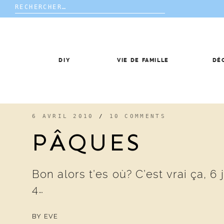
Rechercher :
Skip
to
content
DIY
VIE DE FAMILLE
DÉ
6 AVRIL 2010
/
10 COMMENTS
PÂQUES
Bon alors t’es où? C’est vrai ça, 
4…
BY
EVE