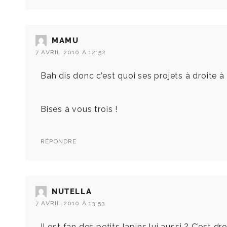
MAMU
7 AVRIL 2010 À 12:52
Bah dis donc c’est quoi ses projets à droite 
Bises à vous trois !
RÉPONDRE
NUTELLA
7 AVRIL 2010 À 13:53
Il est fan des petits lapins lui aussi ? C’est d