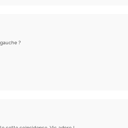
à gauche ?
role cette coincidence, Vic adore !