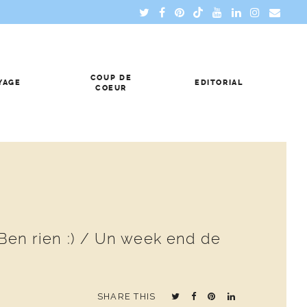
COUP DE
YAGE
EDITORIAL
COEUR
? Ben rien :) / Un week end de
SHARE THIS