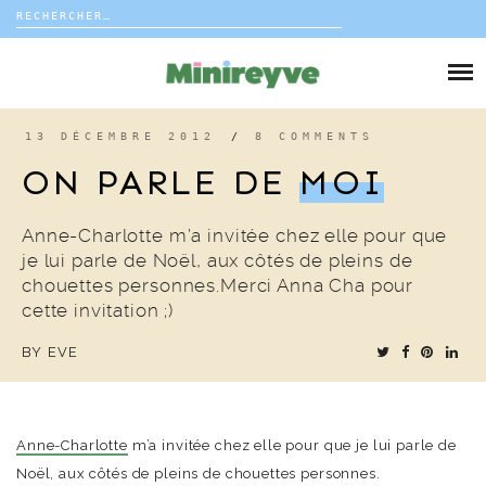
Rechercher :
Skip
to
DIY
content
VIE DE FAMILLE
13 DÉCEMBRE 2012
/
8 COMMENTS
ON PARLE DE
MOI
DÉCO
Anne-Charlotte m’a invitée chez elle pour que
VOYAGE
je lui parle de Noël, aux côtés de pleins de
chouettes personnes.Merci Anna Cha pour
COUP DE COEUR
cette invitation ;)
BY
EVE
EDITORIAL
Anne-Charlotte
m’a invitée chez elle pour que je lui parle de
Noël, aux côtés de pleins de chouettes personnes.