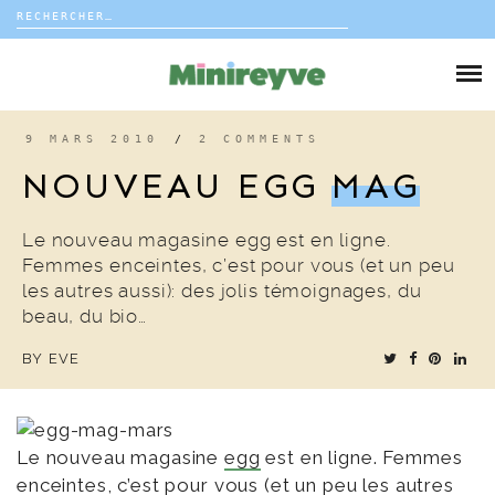
Rechercher :
Skip
to
DIY
content
VIE DE FAMILLE
9 MARS 2010
/
2 COMMENTS
NOUVEAU EGG
MAG
DÉCO
Le nouveau magasine egg est en ligne.
VOYAGE
Femmes enceintes, c’est pour vous (et un peu
les autres aussi): des jolis témoignages, du
COUP DE COEUR
beau, du bio…
BY
EVE
EDITORIAL
Le nouveau magasine
egg
est en ligne. Femmes
enceintes, c’est pour vous (et un peu les autres