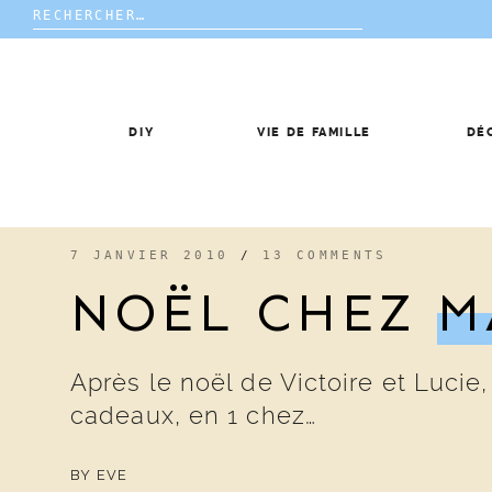
Rechercher :
Skip
to
content
DIY
VIE DE FAMILLE
DÉ
7 JANVIER 2010
/
13 COMMENTS
NOËL CHEZ
M
Après le noël de Victoire et Lucie,
cadeaux, en 1 chez…
BY
EVE