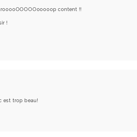
air trooooOOOOOooooop content !!
ir !
c est trop beau!