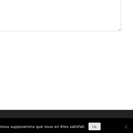
ACCUEIL
BLOGROLL
e, nous supposerons que vous en êtes satisfait.
Ok