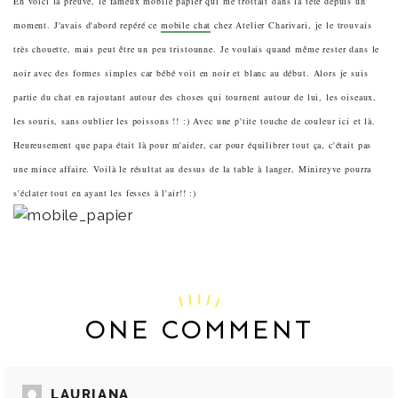
En voici la preuve, le fameux mobile papier qui me trottait dans la tête depuis un
moment. J'avais d'abord repéré ce
mobile chat
chez Atelier Charivari, je le trouvais
très chouette, mais peut être un peu tristounne. Je voulais quand même rester dans le
noir avec des formes simples car bébé voit en noir et blanc au début. Alors je suis
partie du chat en rajoutant autour des choses qui tournent autour de lui, les oiseaux,
les souris, sans oublier les poissons !! :) Avec une p'tite touche de couleur ici et là.
Heureusement que papa était là pour m'aider, car pour équilibrer tout ça, c'était pas
une mince affaire. Voilà le résultat au dessus de la table à langer, Minireyve pourra
s'éclater tout en ayant les fesses à l'air!! :)
ONE COMMENT
LAURIANA