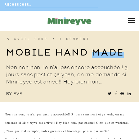
Rechercher :
Skip
to
DIY
content
VIE DE FAMILLE
5 AVRIL 2009
/
1 COMMENT
MOBILE HAND
MADE
DÉCO
Non non non, je n’ai pas encore accouchée!! 3
VOYAGE
jours sans post et ça yeah, on me demande si
Minireyve est arrivé!! Hey bien non,…
COUP DE COEUR
BY
EVE
EDITORIAL
Non non non, je n'ai pas encore accouchée!! 3 jours sans post et ça yeah, on me
demande si Minireyve est arrivé!! Hey bien non, pas encore! C'est que ce weekend,
j'étais pas mal occupée, vides greniers et bricolage, je n'ai pas arrêté!