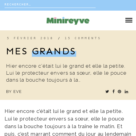
Rechercher :
Skip
to
DIY
content
VIE DE FAMILLE
5 FÉVRIER 2018
/
15 COMMENTS
MES
GRANDS
DÉCO
Hier encore c’était lui le grand et elle la petite.
VOYAGE
Lui le protecteur envers sa sœur, elle le pouce
dans la bouche toujours à la…
COUP DE COEUR
BY
EVE
EDITORIAL
Hier encore c’était lui le grand et elle la petite.
Lui le protecteur envers sa sœur, elle le pouce
dans la bouche toujours à la traîne le matin. Et
puis, c’est marrant comment du jour au lendemain