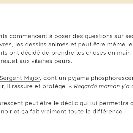
ants commencent à poser des questions sur se
s livres, les dessins animés et peut être même l
ants ont décidé de prendre les choses en main e
es…et aux vilaines peurs.
Sergent Major
, dont un pyjama phosphorescent 
r, il rassure et protège. «
Regarde maman y’a de
rescent ​peut être le déclic qui lui permettra
e noir et ça fait vraiment toute la différence !