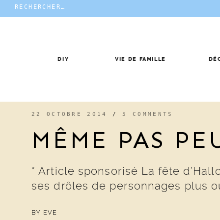
Rechercher :
Skip
to
content
DIY
VIE DE FAMILLE
DÉ
22 OCTOBRE 2014
/
5 COMMENTS
MÊME PAS PE
* Article sponsorisé La fête d’H
ses drôles de personnages plus ou
BY
EVE