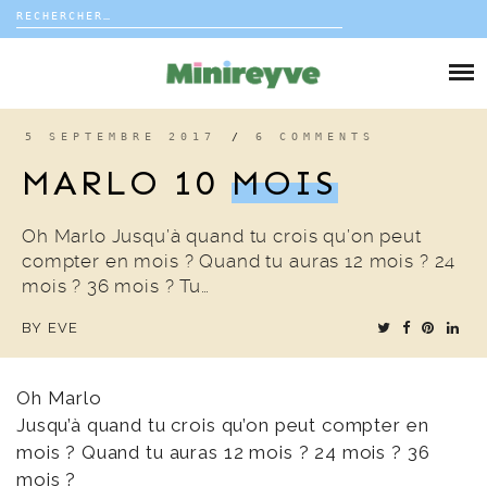
Rechercher :
Skip
to
DIY
content
VIE DE FAMILLE
5 SEPTEMBRE 2017
/
6 COMMENTS
MARLO 10
MOIS
DÉCO
Oh Marlo Jusqu’à quand tu crois qu’on peut
VOYAGE
compter en mois ? Quand tu auras 12 mois ? 24
mois ? 36 mois ? Tu…
COUP DE COEUR
BY
EVE
EDITORIAL
Oh Marlo
Jusqu’à quand tu crois qu’on peut compter en
mois ? Quand tu auras 12 mois ? 24 mois ? 36
mois ?