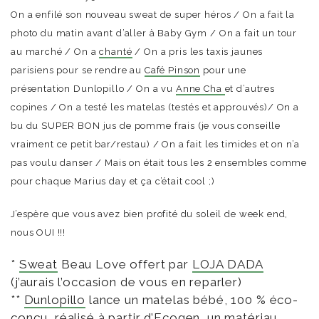
On a enfilé son nouveau sweat de super héros / On a fait la
photo du matin avant d’aller à Baby Gym / On a fait un tour
au marché / On a
chanté
/ On a pris les taxis jaunes
parisiens pour se rendre au
Café Pinson
pour une
présentation Dunlopillo / On a vu
Anne Cha
et d’autres
copines / On a testé les matelas (testés et approuvés)/ On a
bu du SUPER BON jus de pomme frais (je vous conseille
vraiment ce petit bar/restau) / On a fait les timides et on n’a
pas voulu danser / Mais on était tous les 2 ensembles comme
pour chaque Marius day et ça c’était cool ;)
J’espère que vous avez bien profité du soleil de week end,
nous OUI !!!
*
Sweat
Beau Love offert par
LOJA DADA
(j’aurais l’occasion de vous en reparler)
**
Dunlopillo
lance un matelas bébé, 100 % éco-
conçu, réalisé à partir d’Ecogen, un matériau