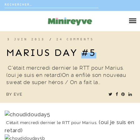
Rechercher :
Skip
to
DIY
content
VIE DE FAMILLE
3 JUIN 2013
/
24 COMMENTS
MARIUS DAY
#5
DÉCO
C’était mercredi dernier le RTT pour Marius.
VOYAGE
(oui je suis en retard)On a enfilé son nouveau
sweat de super héros / On a fait la…
COUP DE COEUR
BY
EVE
EDITORIAL
(oui je suis en
C’était mercredi dernier le RTT pour Marius.
retard)