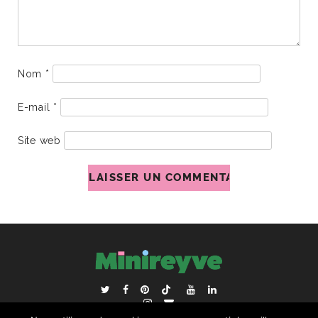
Nom
*
E-mail
*
Site web
ACCUEIL
BLOGROLL