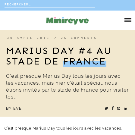
Rechercher :
Skip
to
DIY
content
VIE DE FAMILLE
30 AVRIL 2013
/
26 COMMENTS
MARIUS DAY #4 AU
DÉCO
STADE DE
FRANCE
VOYAGE
C’est presque Marius Day tous les jours avec
les vacances, mais hier c’était spécial, nous
COUP DE COEUR
étions invités par le stade de France pour visiter
les…
EDITORIAL
BY
EVE
C’est presque Marius Day tous les jours avec les vacances,