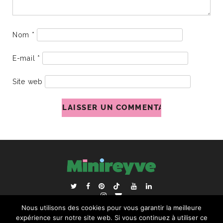
Nom
*
E-mail
*
Site web
ACCUEIL
BLOGROLL
Nous utilisons des cookies pour vous garantir la meilleure
RECHERCHER :
expérience sur notre site web. Si vous continuez à utiliser ce