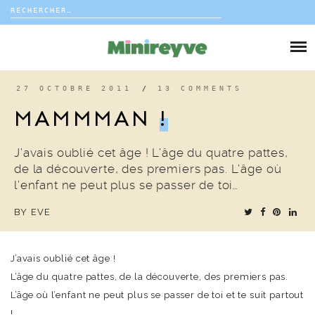
Rechercher :
Skip
to
DIY
content
VIE DE FAMILLE
27 OCTOBRE 2011
/
13 COMMENTS
MAMMMAN
!
DÉCO
J’avais oublié cet âge ! L’âge du quatre pattes,
VOYAGE
de la découverte, des premiers pas. L’âge où
l’enfant ne peut plus se passer de toi…
COUP DE COEUR
BY
EVE
EDITORIAL
J’avais oublié cet âge !
L’âge du quatre pattes, de la découverte, des premiers pas.
L’âge où l’enfant ne peut plus se passer de toi et te suit partout
!