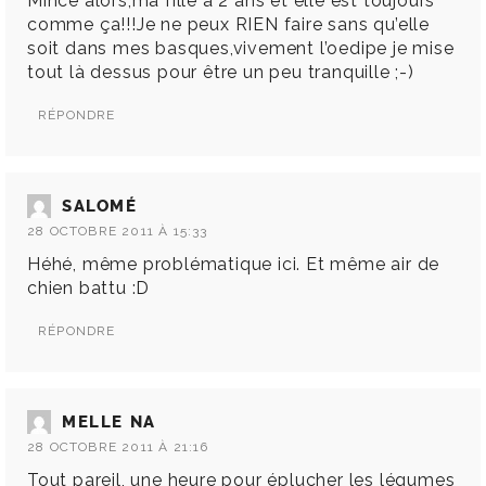
Mince alors,ma fille a 2 ans et elle est toujours
comme ça!!!Je ne peux RIEN faire sans qu’elle
soit dans mes basques,vivement l’oedipe je mise
tout là dessus pour être un peu tranquille ;-)
RÉPONDRE
SALOMÉ
28 OCTOBRE 2011 À 15:33
Héhé, même problématique ici. Et même air de
chien battu :D
RÉPONDRE
MELLE NA
28 OCTOBRE 2011 À 21:16
Tout pareil, une heure pour éplucher les légumes