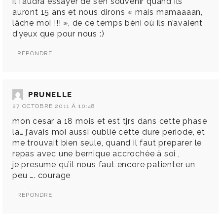
il faudra essayer de s’en souvenir quand ils
auront 15 ans et nous dirons « mais mamaaaan,
lâche moi !!! », de ce temps béni où ils n’avaient
d’yeux que pour nous :)
RÉPONDRE
PRUNELLE
27 OCTOBRE 2011 À 10:48
mon cesar a 18 mois et est tjrs dans cette phase
là… j’avais moi aussi oublié cette dure periode, et
me trouvait bien seule, quand il faut preparer le
repas avec une bernique accrochée à soi ,
je presume qu’il nous faut encore patienter un
peu …. courage
RÉPONDRE