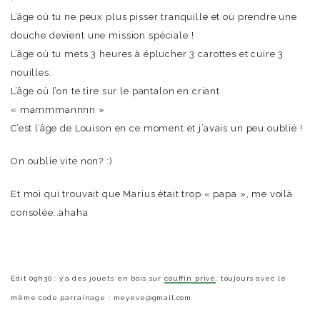
L’âge où tu ne peux plus pisser tranquille et où prendre une
douche devient une mission spéciale !
L’âge où tu mets 3 heures à éplucher 3 carottes et cuire 3
nouilles.
L’âge où l’on te tire sur le pantalon en criant
« mammmannnn »
C’est l’âge de Louison en ce moment et j’avais un peu oublié !
On oublie vite non? :)
Et moi qui trouvait que Marius était trop « papa », me voilà
consolée..ahaha
Edit 09h30 : y’a des jouets en bois sur
couffin privé
, toujours avec le
même code parrainage : meyeve@gmail.com