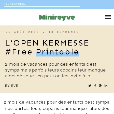
Rechercher :
Skip
to
DIY
content
VIE DE FAMILLE
29 AOÛT 2017
/
18 COMMENTS
L’OPEN KERMESSE
DÉCO
#free
Printable
VOYAGE
2 mois de vacances pour des enfants c’est
sympa mais parfois leurs copains leur manque,
COUP DE COEUR
alors dès que l’on peut on les invite à la…
BY
EVE
EDITORIAL
2 mois de vacances pour des enfants c’est sympa
mais parfois leurs copains leur manque, alors dès