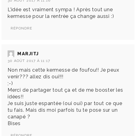
30 AOÛT 2017 À 11:16
L’idée est vraiment sympa ! Après tout une
kermesse pour la rentrée ça change aussi :)
RÉPONDRE
MARJITJ
30 AOÛT 2017 À 11:17
Non mais cette kermesse de foufou!! Je peux
venir??? allez dis oui!!!
;-)
Merci de partager tout ça et de me booster les
idées!!
Je suis juste espantée (oui oui) par tout ce que
tu fais. Mais dis moi parfois tu te pose sur un
canapé ?
Bises
RÉPONDRE