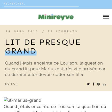
Rechercher :
Skip
to
DIY
content
VIE DE FAMILLE
14 MARS 2011
/
25 COMMENTS
LIT DE PRESQUE
DÉCO
GRAND
VOYAGE
Quand j’étais enceinte de Louison, la question
du grand lit pour Marius est très vite arrivée car
COUP DE COEUR
ce dernier aller devoir céder son lit à…
BY
EVE
EDITORIAL
Quand j’étais enceinte de Louison, la question du