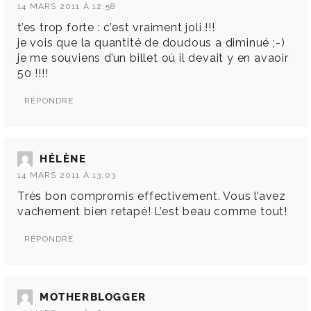
14 MARS 2011 À 12:58
t’es trop forte : c’est vraiment joli !!!
je vois que la quantité de doudous a diminué ;-)
je me souviens d’un billet où il devait y en avaoir
50 !!!!
RÉPONDRE
HÉLÈNE
14 MARS 2011 À 13:03
Très bon compromis effectivement. Vous l’avez
vachement bien retapé! L’est beau comme tout!
RÉPONDRE
MOTHERBLOGGER