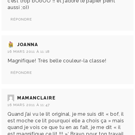
c’est trop bOoOO !! et j’adore le papier peint
aussi ;o))
RÉPONDRE
JOANNA
16 MARS 2011 À 11:18
Magnifique! Très belle couleur-la classe!
RÉPONDRE
MAMANCLAIRE
16 MARS 2011 À 11:47
Quand j’ai vu le lit original, je me suis dit « bof, il
est moche ce lit pourquoi elle a chois ça » mais
quand je vois ce que tu en as fait, je me dit « il
est magnifique ce lit !!! »‘ Bravo pour ton travail,