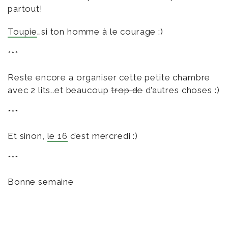
partout!
Toupie
…si ton homme à le courage :)
***
Reste encore a organiser cette petite chambre
avec 2 lits..et beaucoup
trop de
d’autres choses :)
***
Et sinon,
le 16
c’est mercredi :)
***
Bonne semaine