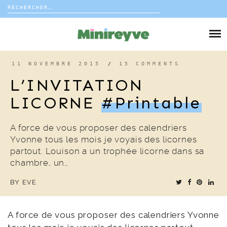
Rechercher :
Skip
to
DIY
content
VIE DE FAMILLE
11 NOVEMBRE 2015
/
15 COMMENTS
L’INVITATION
DÉCO
LICORNE
#printable
VOYAGE
A force de vous proposer des calendriers
Yvonne tous les mois je voyais des licornes
COUP DE COEUR
partout. Louison a un trophée licorne dans sa
chambre, un…
EDITORIAL
BY
EVE
A force de vous proposer des calendriers Yvonne