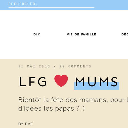
Rechercher :
Skip
to
content
DIY
VIE DE FAMILLE
DÉ
11 MAI 2013
/
22 COMMENTS
LFG
MUMS
Bientôt la fête des mamans, pour
d’idées les papas ? :)
BY
EVE