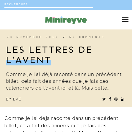
Rechercher :
Skip
to
DIY
content
VIE DE FAMILLE
24 NOVEMBRE 2015
/
67 COMMENTS
LES LETTRES DE
DÉCO
L’AVENT
VOYAGE
Comme je l’ai déjà raconté dans un précédent
billet, cela fait des années que je fais des
COUP DE COEUR
calendriers de l’avent ici et là. Mais cette…
BY
EVE
EDITORIAL
Comme je l’ai déjà raconté dans un précédent
billet, cela fait des années que je fais des