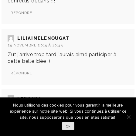
confettis dedans !!!
RÉPONDRE
LILIAIMELENOUGAT
25 NOVEMBRE 2015 À 10:45
Zut j’arrive trop tard j’aurais aimé participer à
cette belle idée :)
RÉPONDRE
LEKILULI
Nous utilisons des cookies pour vous garantir la meilleure
25 NOVEMBRE 2015 À 12:12
expérience sur notre site web. Si vous continuez à utiliser ce
Trop chouette idée!
site, nous supposerons que vous en êtes satisfait.
Ok
RÉPONDRE