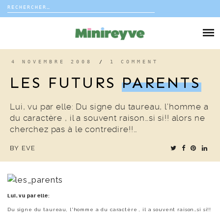
Rechercher :
Skip
to
DIY
content
VIE DE FAMILLE
4 NOVEMBRE 2008
/
1 COMMENT
LES FUTURS
PARENTS
DÉCO
Lui, vu par elle: Du signe du taureau, l’homme a
VOYAGE
du caractère , il a souvent raison…si si!! alors ne
cherchez pas à le contredire!!…
COUP DE COEUR
BY
EVE
EDITORIAL
Lui, vu par elle:
Du signe du taureau, l'homme a du caractère , il a souvent raison…si si!!