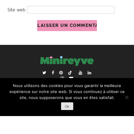
Site web
ACCUEIL
BLOGROLL
Nous utilisons des cookies pour vous garantir la meilleure
RECHERCHER :
expérience sur notre site web. Si vous continuez à utiliser ce
site, nous supposerons que vous en êtes satisfait.
Ok
COPYRIGHT © 2026 | ALL RIGHTS RESERVED |
DESIGNÉ
PAR STUDIO PIXEL MAGIQUE