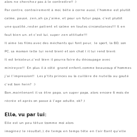
alors ne cherchez pas à le contredire!! :)
Par contre, contrairement à moi, bête à corne aussi, l'homme est plutôt
calme, pausé, zen…ah ça j'aime, et pour un futur papa, c'est plutôt
une qualité…rester patient et calme en toutes circonstances!!! Il en
faut bien un..et c'est lui, super zen attitude!!!
Il aime les films avec des méchants qui font peur, le sport, la BD, son
PC, sa maman (elle lui rend bien) et son chat ( il lui rend bien).
Il est bricoleur…c'est bien il pourra faire du découpage avec
minireyve!! En plus il à côté grand enfant…comme beaucoup d'hommes
j'ai l'impression!! Les p'tits princes ou la cuillère de nutella au gouté
c'est bon hein? :)
Bon…maintenant il va être papa, un super papa, alors encore 6 mois de
récrée et aprés on passe à l'age adulte, ok? ;)
Elle, vu par lui:
Elle est un peu têtue (comme moi alors
imaginez le résultat…), de temps en temps tête en l'air (tant qu'elle