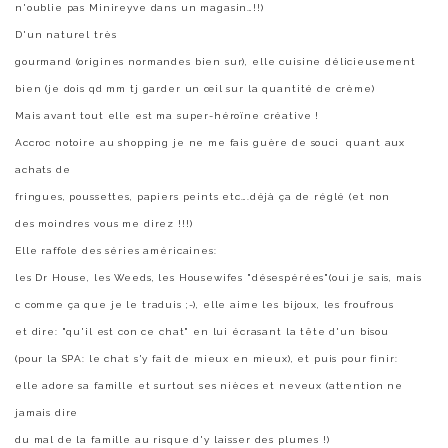
n'oublie pas Minireyve dans un magasin…!!)
D'un naturel très
gourmand (origines normandes bien sur), elle cuisine délicieusement
bien (je dois qd mm tj garder un œil sur la quantité de crème)
Mais avant tout elle est ma super-héroïne créative !
Accroc notoire au shopping je ne me fais guère de souci quant aux
achats de
fringues, poussettes, papiers peints etc….déjà ça de réglé (et non
des moindres vous me direz !!!)
Elle raffole des séries américaines:
les Dr House, les Weeds, les Housewifes "désespérées"(oui je sais, mais
c comme ça que je le traduis ;-), elle aime les bijoux, les froufrous
et dire: "qu'il est con ce chat" en lui écrasant la tête d'un bisou
(pour la SPA: le chat s'y fait de mieux en mieux), et puis pour finir:
elle adore sa famille et surtout ses nièces et neveux (attention ne
jamais dire
du mal de la famille au risque d'y laisser des plumes !)