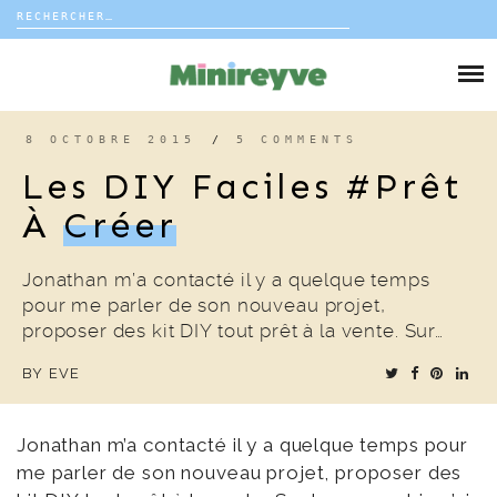
Rechercher :
Skip
to
DIY
content
VIE DE FAMILLE
8 OCTOBRE 2015
/
5 COMMENTS
Les DIY Faciles #prêt
DÉCO
À
Créer
VOYAGE
Jonathan m’a contacté il y a quelque temps
pour me parler de son nouveau projet,
COUP DE COEUR
proposer des kit DIY tout prêt à la vente. Sur…
BY
EVE
EDITORIAL
Jonathan m’a contacté il y a quelque temps pour
me parler de son nouveau projet, proposer des