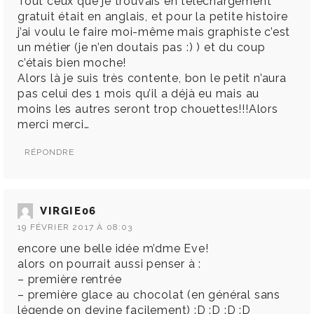
Tout ceux que je trouvais en téléchargement
gratuit était en anglais, et pour la petite histoire
j’ai voulu le faire moi-même mais graphiste c’est
un métier (je n’en doutais pas :) ) et du coup
c’étais bien moche!
Alors là je suis très contente, bon le petit n’aura
pas celui des 1 mois qu’il a déjà eu mais au
moins les autres seront trop chouettes!!!Alors
merci merci…
RÉPONDRE
VIRGIE06
19 FÉVRIER 2017 À 08:03
encore une belle idée m’dme Eve!
alors on pourrait aussi penser à :
– première rentrée
– première glace au chocolat (en général sans
légende on devine facilement) :D :D :D :D