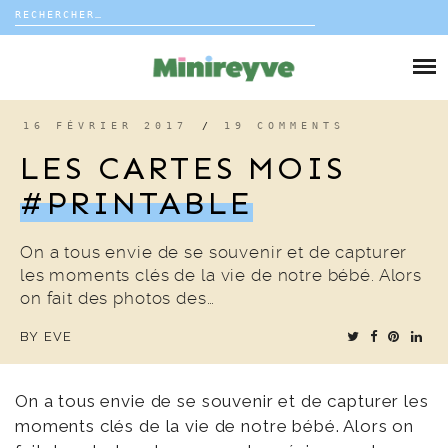
Rechercher :
Skip
to
DIY
content
VIE DE FAMILLE
16 FÉVRIER 2017
/
19 COMMENTS
LES CARTES MOIS
DÉCO
#PRINTABLE
VOYAGE
On a tous envie de se souvenir et de capturer
les moments clés de la vie de notre bébé. Alors
COUP DE COEUR
on fait des photos des…
BY
EVE
EDITORIAL
On a tous envie de se souvenir et de capturer les
moments clés de la vie de notre bébé. Alors on