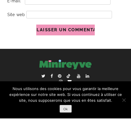
E-mail
*
Site web
ACCUEIL
BLOGROLL
Nous utilisons des cookies pour vous garantir la meilleure
RECHERCHER :
expérience sur notre site web. Si vous continuez à utiliser ce
site, nous supposerons que vous en êtes satisfait.
Ok
COPYRIGHT © 2026 | ALL RIGHTS RESERVED |
DESIGNÉ