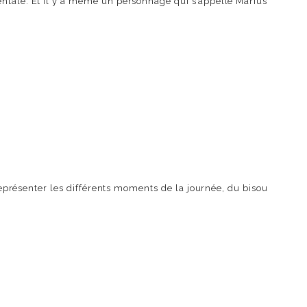
entale. Et il y a même un personnage qui s’appelle Marius
 représenter les différents moments de la journée, du bisou