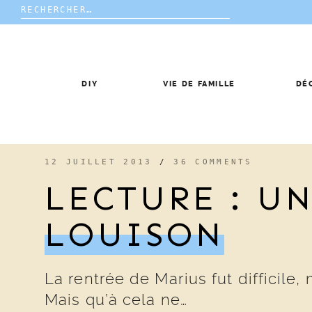
Rechercher :
Skip
to
content
DIY
VIE DE FAMILLE
DÉ
12 JUILLET 2013
/
36 COMMENTS
LECTURE : UN
LOUISON
La rentrée de Marius fut difficile, m
Mais qu’à cela ne…