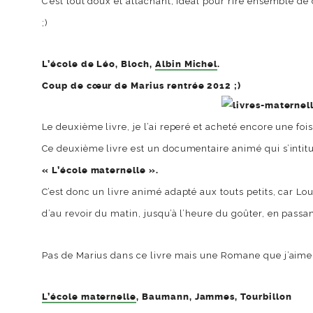
C’est tout doux et attachant, idéal pour rire ensemble d
;)
L’école de Léo,
Bloch
,
Albin Michel
.
Coup de cœur de Marius rentrée 2012
;)
Le deuxième livre, je l’ai reperé et acheté encore une foi
Ce deuxième livre est un documentaire animé qui s’intit
« L’école maternelle ».
C’est donc un livre animé adapté aux touts petits, car Lou
d’au revoir du matin, jusqu’à l’heure du goûter, en passant
Pas de Marius dans ce livre mais une Romane que j’aime 
L’école maternelle
, Baumann, Jammes, Tourbillon