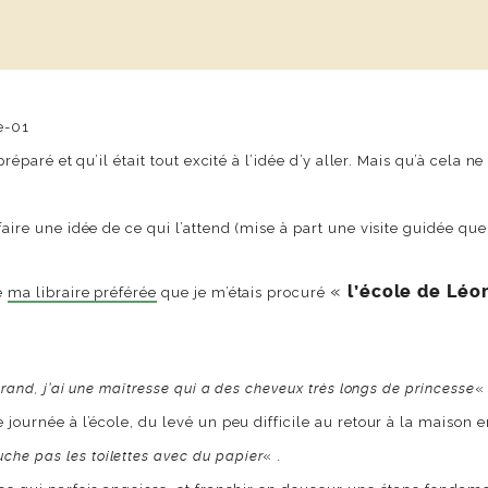
 préparé et qu’il était tout excité à l’idée d’y aller. Mais qu’à cel
aire une idée de ce qui l’attend (mise à part une visite guidée que 
«
l’école de Léo
de
ma libraire préférée
que je m’étais procuré
 grand, j’ai une maîtresse qui a des cheveux très longs de princesse
« 
 journée à l’école, du levé un peu difficile au retour à la maison e
uche pas les toilettes avec du papier
« .