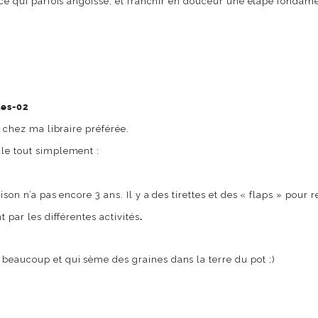
e ce qui parfois angoisse, et franchir en douceur une étape fondam
s chez ma libraire préférée.
ule tout simplement :
ison n’a pas encore 3 ans. Il y a des tirettes et des « flaps » pour
 par les différentes activités
.
beaucoup et qui sème des graines dans la terre du pot ;)