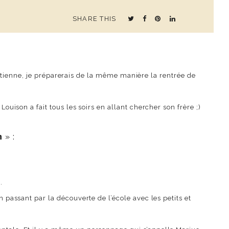
SHARE THIS
a ne tienne, je préparerais de la même manière la rentrée de
Louison a fait tous les soirs en allant chercher son frère ;)
n
» :
.
n passant par la découverte de l’école avec les petits et