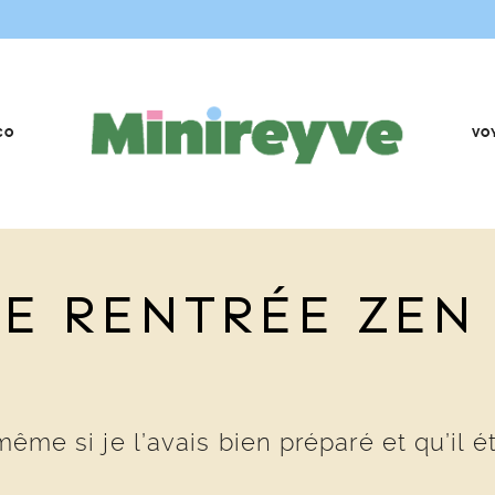
CO
VO
E RENTRÉ‎E ZEN
ême si je l’avais bien préparé et qu’il éta