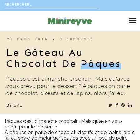
Rechercher :
Skip
to
DIY
content
VIE DE FAMILLE
22 MARS 2016
/
8 COMMENTS
Le Gâteau Au
DÉCO
Chocolat De
Pâques
VOYAGE
Pâques c’est dimanche prochain. Mais qu’avez
vous prévu pour le dessert ? A pâques on parle
COUP DE COEUR
de chocolat, d’œufs et de lapins, alors j’ai eu…
BY
EVE
EDITORIAL
Pâques c’est dimanche prochain. Mais qu’avez vous
prévu pour le dessert ?
A pâques on parle de chocolat, d’œufs et de lapins, alors
j’ai eu envie de mélanger tout ça avec un peu de poire