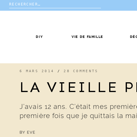
Rechercher :
Skip
to
content
DIY
VIE DE FAMILLE
DÉ
6 MARS 2014
/
28 COMMENTS
LA VIEILLE 
J’avais 12 ans. C’était mes premièr
première fois que je quittais la ma
BY
EVE