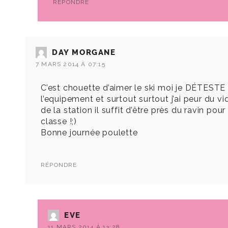
RÉPONDRE
DAY MORGANE
7 MARS 2014 À 07:15
C’est chouette d’aimer le ski moi je DÉTESTE ça
l’equipement et surtout surtout j’ai peur du vi
de la station il suffit d’être près du ravin 
classe !;)
Bonne journée poulette
RÉPONDRE
EVE
11 MARS 2014 À 13:28