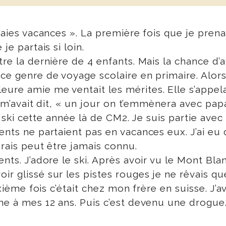
raies vacances ». La première fois que je prenai
je partais si loin.
re la dernière de 4 enfants. Mais la chance d’a
ce genre de voyage scolaire en primaire. Alors
re amie me ventait les mérites. Elle s’appelait
lle m’avait dit, « un jour on t’emmènera avec pa
e au ski cette année là de CM2. Je suis partie a
ents ne partaient pas en vacances eux. J’ai eu
urais peut être jamais connu.
nts. J’adore le ski. Après avoir vu le Mont Blan
r glissé sur les pistes rouges je ne rêvais qu
uxième fois c’était chez mon frère en suisse. J’a
me à mes 12 ans. Puis c’est devenu une drogue. 