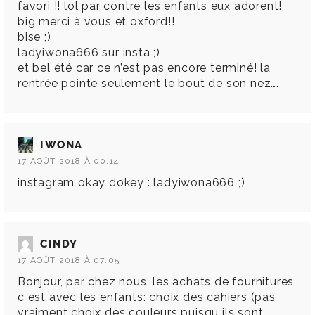
favori !! lol par contre les enfants eux adorent!
big merci à vous et oxford!!
bise ;)
ladyiwona666 sur insta ;)
et bel été car ce n’est pas encore terminé! la
rentrée pointe seulement le bout de son nez….
IWONA
17 AOÛT 2018 À 00:14
instagram okay dokey : ladyiwona666 ;)
CINDY
17 AOÛT 2018 À 07:05
Bonjour, par chez nous, les achats de fournitures
c est avec les enfants: choix des cahiers (pas
vraiment choix des couleurs puisqu ils sont