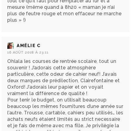
tout ce qu’il faut pour remplacer au fur et à
mesure (même quand à 8h20 « maman je n’ai
plus de feutre rouge et mon effaceur ne marche
plus » !)
AMÉLIE C
16 AOÛT 2018 À 23:11
Ohlala les courses de rentrée scolaire, tout un
souvenir ! J’adorais cette atmosphère
particulière, cette odeur de cahier neuf! J’avais
deux marques de prédilection, Clairefontaine et
Oxford! J’adorais leur papier et on voyait
vraiment la différence de qualité !
Pour tenir le budget, on utilisait beaucoup
beaucoup les mêmes fournitures d’une année sur
l’autre. Trousse, cartable, cahiers peu utilisés… les
achats neufs étaient limités au strict necessaire
et je fais de même avec ma fille. Je privilégie la