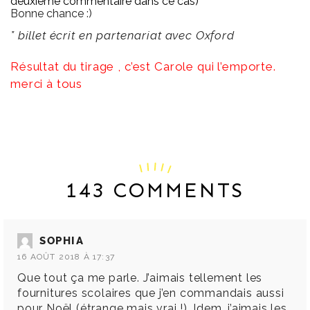
deuxième commentaire dans ce cas)
Bonne chance :)
* billet écrit en partenariat avec Oxford
Résultat du tirage , c’est Carole qui l’emporte.
merci à tous
143 COMMENTS
SOPHIA
16 AOÛT 2018 À 17:37
Que tout ça me parle. J’aimais tellement les
fournitures scolaires que j’en commandais aussi
pour Noël (étrange mais vrai !). Idem, j’aimais les