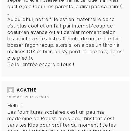
septembre, en pleine semaine, la folie !!!!!! Mais
quelle joie (pour les parents je dirai pas ça hein!!)
…
Aujourd’hui, notre fille est en maternelle donc
c’st plus cool et on fait par internet/coup de
coeur/en avance ou au dernier moment selon
les articles et les listes (l’école de notre fille fait
bosser façon récup, alors si on a pas un tirroir à
malices DIY et bien on s’y perd la 1ère fois, après
c le pied !).
Belle rentrée encore à tous !
AGATHE
16 AOÛT 2018 À 18:16
Hello !
Les fournitures scolaires c’est un peu ma
madeleine de Proust…alors pour l’instant c’est
sans les Kids pour profiter du moment ! Je les