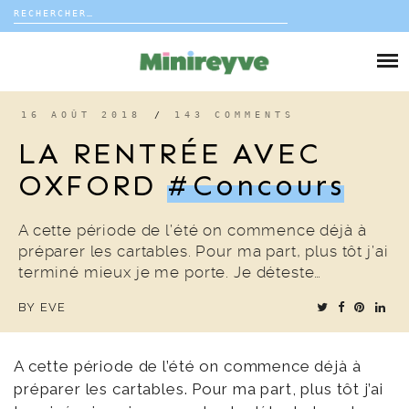
Rechercher :
Skip
to
DIY
content
VIE DE FAMILLE
16 AOÛT 2018
/
143 COMMENTS
LA RENTRÉE AVEC
DÉCO
OXFORD
#concours
VOYAGE
A cette période de l’été on commence déjà à
préparer les cartables. Pour ma part, plus tôt j’ai
COUP DE COEUR
terminé mieux je me porte. Je déteste…
BY
EVE
EDITORIAL
A cette période de l’été on commence déjà à
préparer les cartables. Pour ma part, plus tôt j’ai