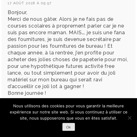
17 AOÛT 2018 À 09:57
Bonjour,
Merci de nous gâter. Alors je ne fais pas de
courses scolaires à proprement parler car je ne
suis pas encore maman. MAIS…. je suis une fana
des fournitures, je suis devenue secrétaire par
passion pour les fournitures de bureau ! Et
chaque année, à la rentrée, j’en profite pour
acheter des jolies choses de papeterie pour moi,
pour une hypothétique futures activité free
lance, ou tout simplement pour avoir du joli
matériel sur mon bureau qui serait ravi
d’accueillir ce joli lot à gagner !
Bonne journée !
Nous utilisons des cookies pour vous garantir la meilleure
expérience sur notre site web. Si vous continuez à utiliser ce
site, nous supposerons que vous en êtes satisfait.
MARIE
17 AOÛT 2018 À 10:03
Ok
Quand j’étais petite j ‘adorais aller faire les