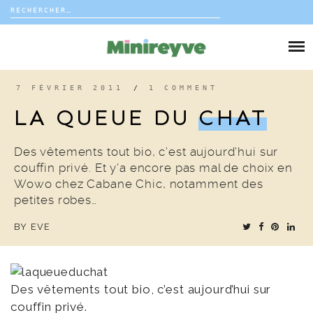
Rechercher :
Skip
to
DIY
content
VIE DE FAMILLE
7 FÉVRIER 2011
/
1 COMMENT
LA QUEUE DU
CHAT
DÉCO
Des vêtements tout bio, c’est aujourd’hui sur
VOYAGE
couffin privé. Et y’a encore pas mal de choix en
Wowo chez Cabane Chic, notamment des
COUP DE COEUR
petites robes…
BY
EVE
EDITORIAL
Des vêtements tout bio, c’est aujourd’hui sur
couffin privé
.