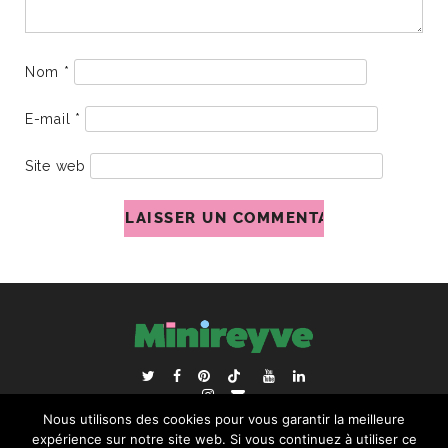
Nom
*
E-mail
*
Site web
ACCUEIL
BLOGROLL
Nous utilisons des cookies pour vous garantir la meilleure
RECHERCHER :
expérience sur notre site web. Si vous continuez à utiliser ce