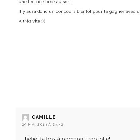
une lectrice tirée au sort.
Il y aura donc un concours bientôt pour la gagner avec u
A très vite :))
CAMILLE
29 MAI 2013 À 23:52
héhé! la box à pompon! trop jolie!