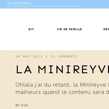
Rechercher :
Skip
to
content
DIY
VIE DE FAMILLE
DÉ
29 MAI 2013
/
31 COMMENTS
LA MINIREY
Ohlala j’ai du retard… la Minireyv
malheurs quand le contenu sera d
BY
EVE