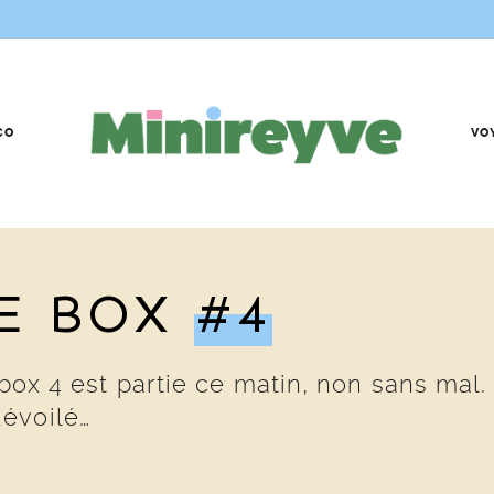
CO
VO
VE BOX
#4
e box 4 est partie ce matin, non sans mal
évoilé…