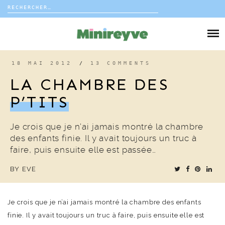
Rechercher :
Skip
to
DIY
content
VIE DE FAMILLE
18 MAI 2012
/
13 COMMENTS
LA CHAMBRE DES
DÉCO
P’TITS
VOYAGE
Je crois que je n’ai jamais montré la chambre
des enfants finie. Il y avait toujours un truc à
COUP DE COEUR
faire, puis ensuite elle est passée…
BY
EVE
EDITORIAL
Je crois que je n’ai jamais montré la chambre des enfants
finie. Il y avait toujours un truc à faire, puis ensuite elle est