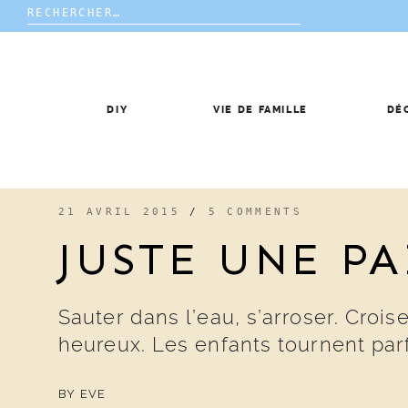
Rechercher :
Skip
to
content
DIY
VIE DE FAMILLE
DÉ
21 AVRIL 2015
/
5 COMMENTS
JUSTE UNE P
Sauter dans l’eau, s’arroser. Crois
heureux. Les enfants tournent par
BY
EVE