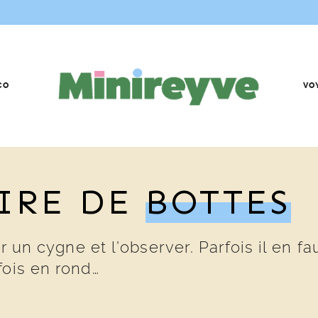
CO
VO
AIRE DE
BOTTES
er un cygne et l’observer. Parfois il en 
fois en rond…