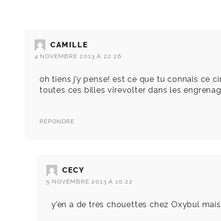
CAMILLE
4 NOVEMBRE 2013 À 22:26
oh tiens j’y pense! est ce que tu connais ce 
toutes ces billes virevolter dans les engrenag
RÉPONDRE
CECY
5 NOVEMBRE 2013 À 10:22
y’en a de très chouettes chez Oxybul mais