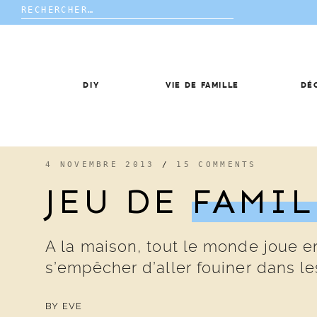
Rechercher :
Skip
to
content
DIY
VIE DE FAMILLE
DÉ
4 NOVEMBRE 2013
/
15 COMMENTS
JEU DE
FAMIL
A la maison, tout le monde joue e
s’empêcher d’aller fouiner dans les
BY
EVE