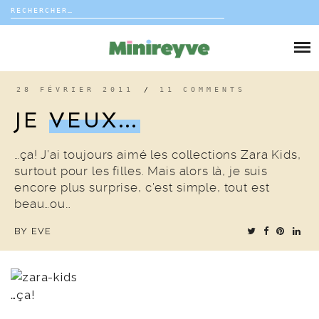
Rechercher :
Skip
to
DIY
content
VIE DE FAMILLE
28 FÉVRIER 2011
/
11 COMMENTS
JE
VEUX…
DÉCO
…ça! J’ai toujours aimé les collections Zara Kids,
VOYAGE
surtout pour les filles. Mais alors là, je suis
encore plus surprise, c’est simple, tout est
COUP DE COEUR
beau…ou…
BY
EVE
EDITORIAL
…ça!