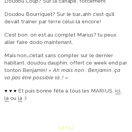
Doudou Loup? Sur la canapé, forcement
Doudou Bourriquet? Sur le bar…ahh c’est qu’il
devait trainer par terre celui-là encore!
C’est bon, on est au complet Marius? tu peux
aller faire dodo maintenant.
Mais non…c’était sans compter sur le dernier
habitant, doudou dauphin, offert ce week end par
tonton Benjamin!
« Ah mais non… Benjamin…ça
va pas être possible là…!
»
♥ ♥ ♥
Et puis bonne fête à tous les MARIUS,
ici
,
là
ou
là
;)