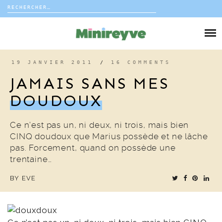
Rechercher :
Skip
to
DIY
content
VIE DE FAMILLE
19 JANVIER 2011
/
16 COMMENTS
JAMAIS SANS MES
DÉCO
DOUDOUX
VOYAGE
Ce n’est pas un, ni deux, ni trois, mais bien
CINQ doudoux que Marius possède et ne lâche
COUP DE COEUR
pas. Forcement, quand on possède une
trentaine…
EDITORIAL
BY
EVE