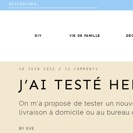
Rechercher :
Skip
to
content
DIY
VIE DE FAMILLE
DÉ
10 JUIN 2012
/
12 COMMENTS
J’AI TESTÉ H
On m’a proposé de tester un nouve
livraison à domicile ou au bureau 
BY
EVE