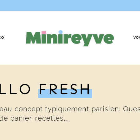
CO
VO
ELLO
FRESH
au concept typiquement parisien. Quesak
de panier-recettes,…