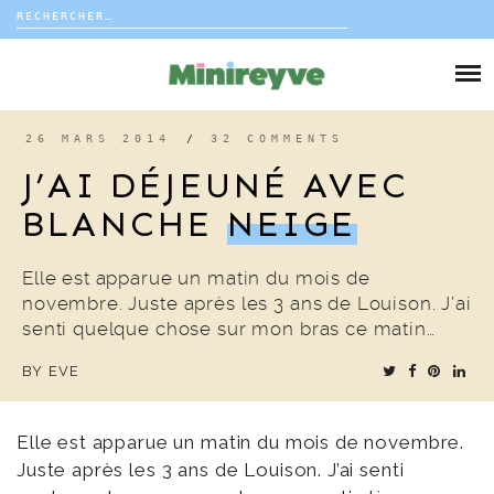
Rechercher :
Skip
to
DIY
content
VIE DE FAMILLE
26 MARS 2014
/
32 COMMENTS
J’AI DÉJEUNÉ AVEC
DÉCO
BLANCHE
NEIGE
VOYAGE
Elle est apparue un matin du mois de
novembre. Juste après les 3 ans de Louison. J’ai
COUP DE COEUR
senti quelque chose sur mon bras ce matin…
BY
EVE
EDITORIAL
Elle est apparue un matin du mois de novembre.
Juste après les 3 ans de Louison. J’ai senti