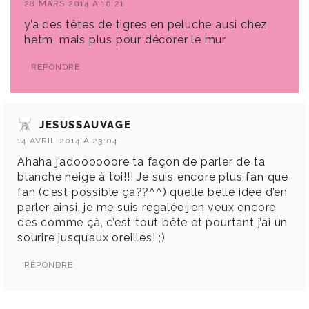
28 MARS 2014 À 16:21
y’a des têtes de tigres en peluche ausi chez
hetm, mais plus pour décorer le mur
RÉPONDRE
JESUSSAUVAGE
14 AVRIL 2014 À 23:04
Ahaha j’adoooooore ta façon de parler de ta
blanche neige à toi!!! Je suis encore plus fan que
fan (c’est possible çà??^^) quelle belle idée d’en
parler ainsi, je me suis régalée j’en veux encore
des comme çà, c’est tout bête et pourtant j’ai un
sourire jusqu’aux oreilles! ;)
RÉPONDRE