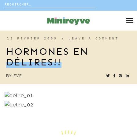
Rechercher :
Skip
to
DIY
content
VIE DE FAMILLE
12 FÉVRIER 2009
/
LEAVE A COMMENT
HORMONES EN
DÉCO
DÉLIRES!!
VOYAGE
BY
EVE
COUP DE COEUR
EDITORIAL