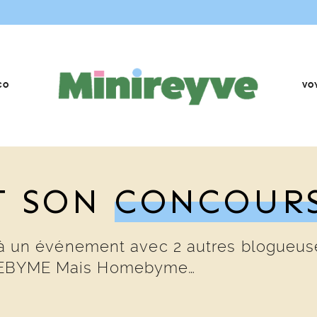
CO
VO
T SON
CONCOUR
tée à un événement avec 2 autres blogueu
HOMEBYME Mais Homebyme…