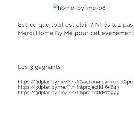
Est-ce que tout est clair ? N’hésitez pa
Merci Home By Me pour cet événement 
Les 3 gagnants :
https://3dplan.by.me/?ln=fr&
action=newProject&pro
https://3dplan.by.me/?ln=fr&
projectId=65843
https://3dplan.by.me/?ln=fr&projectId=70999