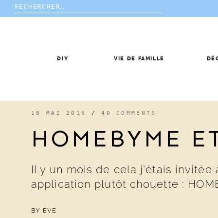
Rechercher :
Skip
to
content
DIY
VIE DE FAMILLE
DÉ
18 MAI 2016
/
40 COMMENTS
HOMEBYME E
Il y un mois de cela j’étais invi
application plutôt chouette : 
BY
EVE