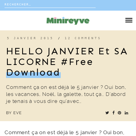
Rechercher :
Skip
to
DIY
content
VIE DE FAMILLE
5 JANVIER 2015
/
12 COMMENTS
HELLO JANVIER Et SA
DÉCO
LICORNE #free
Download
VOYAGE
COUP DE COEUR
Comment ça on est déjà le 5 janvier ? Oui bon,
les vacances, Noël, la galette, tout ça… D’abord
je tenais à vous dire qu’avec…
EDITORIAL
BY
EVE
Comment ça on est déjà le 5 janvier ? Oui bon,