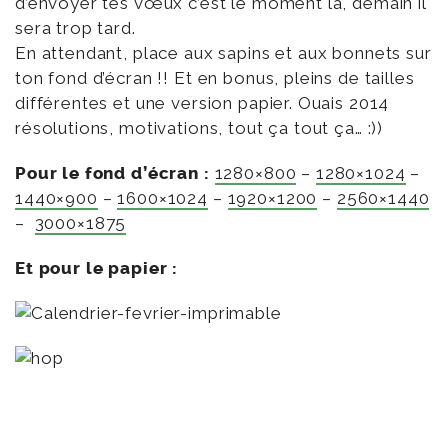
d’envoyer tes vœux c’est le moment là, demain il
sera trop tard.
En attendant, place aux sapins et aux bonnets sur
ton fond d’écran !! Et en bonus, pleins de tailles
différentes et une version papier. Ouais 2014
résolutions, motivations, tout ça tout ça… :))
Pour le fond d’écran :
1280×800
–
1280×1024
–
1440×900
–
1600×1024
–
1920×1200
–
2560×1440
–
3000×1875
Et pour le papier :