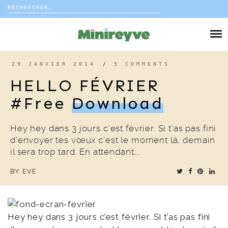
Rechercher :
Skip
to
DIY
content
VIE DE FAMILLE
29 JANVIER 2014
/
5 COMMENTS
HELLO FÉVRIER
DÉCO
#free
Download
VOYAGE
Hey hey dans 3 jours c’est février. Si t’as pas fini
d’envoyer tes vœux c’est le moment là, demain
COUP DE COEUR
il sera trop tard. En attendant,…
BY
EVE
EDITORIAL
Hey hey dans 3 jours c’est février. Si t’as pas fini