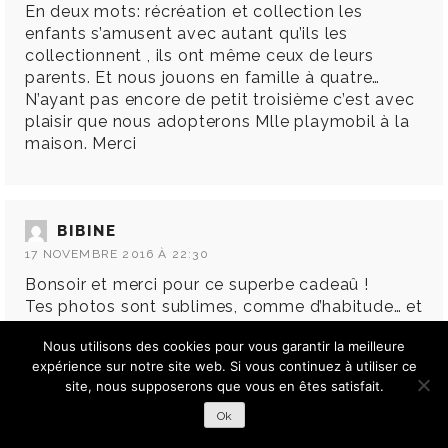
En deux mots: récréation et collection les
enfants s’amusent avec autant qu’ils les
collectionnent , ils ont même ceux de leurs
parents. Et nous jouons en famille à quatre…
N’ayant pas encore de petit troisième c’est avec
plaisir que nous adopterons Mlle playmobil à la
maison. Merci
BIBINE
17 NOVEMBRE 2016 À 22:30
Bonsoir et merci pour ce superbe cadeaû !
Tes photos sont sublimes, comme d’habitude… et
je n’avais même pas remarqué ton ventre !
Nous utilisons des cookies pour vous garantir la meilleure
A la maison j’ai 2 fans de playmobils : ma fille de
expérience sur notre site web. Si vous continuez à utiliser ce
3 ans scalpe la tête de quasi tous les playmobils
site, nous supposerons que vous en êtes satisfait.
de son frère et perd évidemment les
cheveulures… CE qui m’agace et énerve son frère
Ok
aîné (bientôt 5 ans), qui est ultra méticuleux et