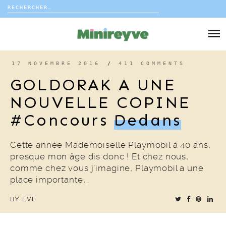
Rechercher :
Skip
to
DIY
content
VIE DE FAMILLE
17 NOVEMBRE 2016
/
411 COMMENTS
GOLDORAK A UNE
DÉCO
NOUVELLE COPINE
#concours
Dedans
VOYAGE
COUP DE COEUR
Cette année Mademoiselle Playmobil à 40 ans,
presque mon âge dis donc ! Et chez nous,
comme chez vous j’imagine, Playmobil a une
EDITORIAL
place importante,…
BY
EVE