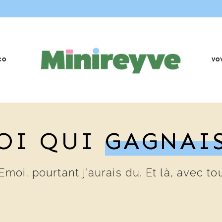
CO
VO
MOI QUI
GAGNAI
Emoi, pourtant j’aurais du. Et là, avec t