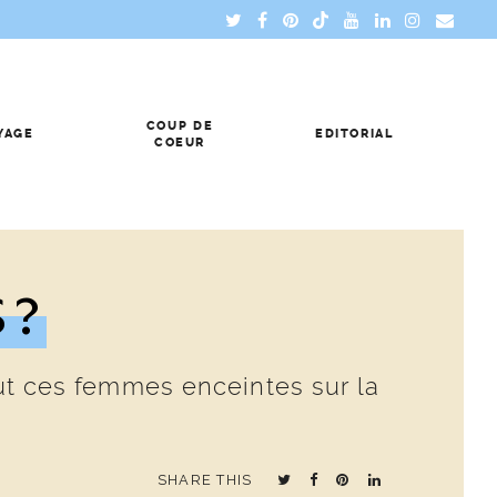
COUP DE
YAGE
EDITORIAL
COEUR
S?
out ces femmes enceintes sur la
SHARE THIS