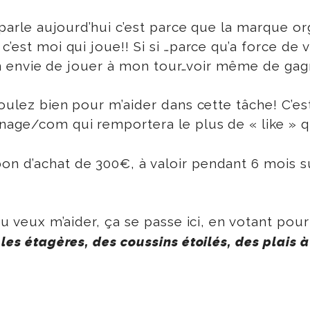
en parle aujourd’hui c’est parce que la marque o
c’est moi qui joue!! Si si …parce qu’a force de
ien envie de jouer à mon tour…voir même de gagn
oulez bien pour m’aider dans cette tâche! C’est 
nage/com qui remportera le plus de « like » q
n d’achat de 300€, à valoir pendant 6 mois sur
tu veux m’aider, ça se passe ici, en votant pou
 les étagères, des coussins étoilés, des plais