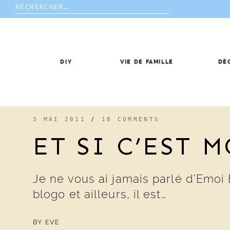
Rechercher :
Skip
to
content
DIY
VIE DE FAMILLE
DÉ
3 MAI 2011
/
18 COMMENTS
ET SI C’EST 
Je ne vous ai jamais parlé d’Emoi 
blogo et ailleurs, il est…
BY
EVE