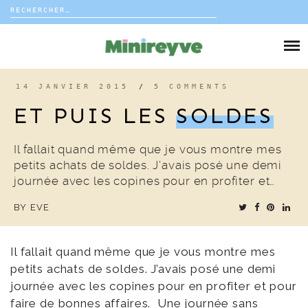
Rechercher :
Skip
to
DIY
content
VIE DE FAMILLE
14 JANVIER 2015
/
5 COMMENTS
ET PUIS LES
SOLDES
DÉCO
Il fallait quand même que je vous montre mes
VOYAGE
petits achats de soldes. J’avais posé une demi
journée avec les copines pour en profiter et…
COUP DE COEUR
BY
EVE
EDITORIAL
Il fallait quand même que je vous montre mes
petits achats de soldes. J’avais posé une demi
journée avec les copines pour en profiter et pour
faire de bonnes affaires. Une journée sans