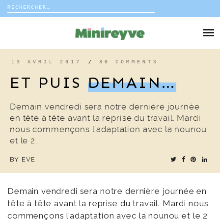
Rechercher :
Skip
to
DIY
content
VIE DE FAMILLE
13 AVRIL 2017
/
30 COMMENTS
ET PUIS
DEMAIN…
DÉCO
Demain vendredi sera notre dernière journée
VOYAGE
en tête à tête avant la reprise du travail. Mardi
nous commençons l’adaptation avec la nounou
COUP DE COEUR
et le 2…
BY
EVE
EDITORIAL
Demain vendredi sera notre dernière journée en
tête à tête avant la reprise du travail. Mardi nous
commençons l’adaptation avec la nounou et le 2