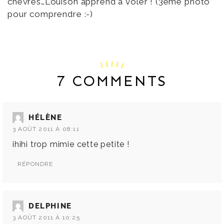
chèvres…Louison apprend à voler ! (3ème photo
pour comprendre :-)
7 COMMENTS
HÉLÈNE
3 AOÛT 2011 À 08:11
ihihi trop mimie cette petite !
RÉPONDRE
DELPHINE
3 AOÛT 2011 À 10:25