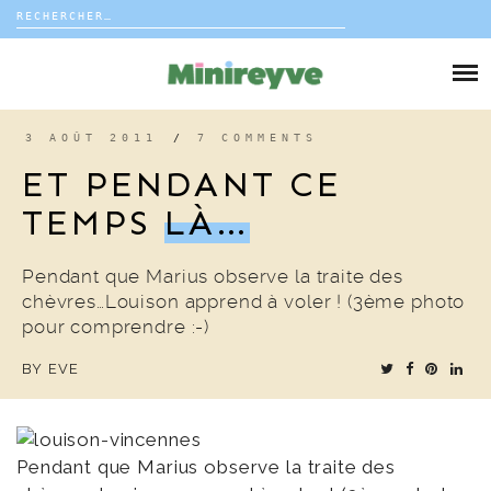
Rechercher :
Skip
to
DIY
content
VIE DE FAMILLE
3 AOÛT 2011
/
7 COMMENTS
ET PENDANT CE
DÉCO
TEMPS
LÀ…
VOYAGE
Pendant que Marius observe la traite des
chèvres…Louison apprend à voler ! (3ème photo
COUP DE COEUR
pour comprendre :-)
BY
EVE
EDITORIAL
Pendant que Marius observe la traite des