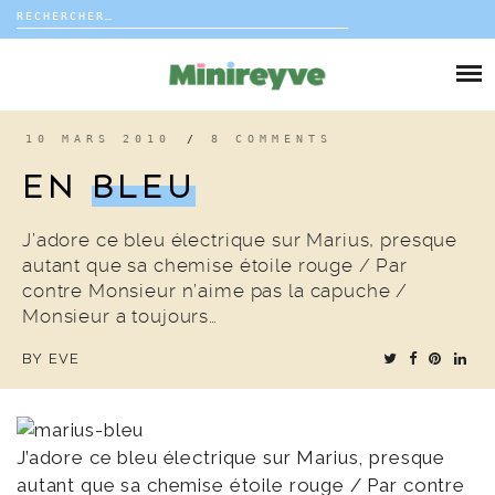
Rechercher :
Skip
to
DIY
content
VIE DE FAMILLE
10 MARS 2010
/
8 COMMENTS
EN
BLEU
DÉCO
J’adore ce bleu électrique sur Marius, presque
VOYAGE
autant que sa chemise étoile rouge / Par
contre Monsieur n’aime pas la capuche /
COUP DE COEUR
Monsieur a toujours…
BY
EVE
EDITORIAL
J’adore ce bleu électrique sur Marius, presque
autant que sa chemise étoile rouge / Par contre