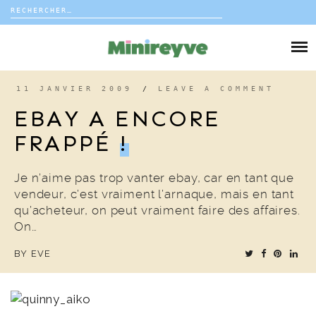
Rechercher :
Skip
to
DIY
content
VIE DE FAMILLE
11 JANVIER 2009
/
LEAVE A COMMENT
EBAY A ENCORE
DÉCO
FRAPPÉ
!
VOYAGE
Je n’aime pas trop vanter ebay, car en tant que
vendeur, c’est vraiment l’arnaque, mais en tant
COUP DE COEUR
qu’acheteur, on peut vraiment faire des affaires.
On…
EDITORIAL
BY
EVE