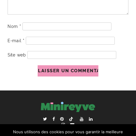
Nom
*
E-mail
*
Site web
ACCUEIL
BLOGROLL
Nous utilisons des cookies pour vous garantir la meilleure