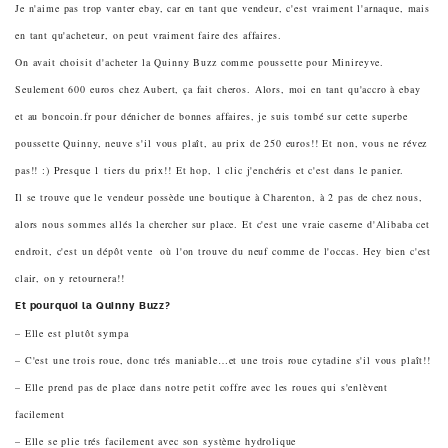
Je n'aime pas trop vanter ebay, car en tant que vendeur, c'est vraiment l'arnaque, mais
en tant qu'acheteur, on peut vraiment faire des affaires.
On avait choisit d'acheter la Quinny Buzz comme poussette pour Minireyve.
Seulement 600 euros chez Aubert, ça fait cheros. Alors, moi en tant qu'accro à ebay
et au boncoin.fr pour dénicher de bonnes affaires, je suis tombé sur cette superbe
poussette Quinny, neuve s'il vous plaît, au prix de 250 euros!! Et non, vous ne révez
pas!! :) Presque 1 tiers du prix!! Et hop, 1 clic j'enchéris et c'est dans le panier.
Il se trouve que le vendeur possède une boutique à Charenton, à 2 pas de chez nous,
alors nous sommes allés la chercher sur place. Et c'est une vraie caserne d'Alibaba cet
endroit, c'est un dépôt vente où l'on trouve du neuf comme de l'occas. Hey bien c'est
clair, on y retournera!!
Et pourquoi la Quinny Buzz?
– Elle est plutôt sympa
– C'est une trois roue, donc trés maniable…et une trois roue cytadine s'il vous plaît!!
– Elle prend pas de place dans notre petit coffre avec les roues qui s'enlèvent
facilement
– Elle se plie trés facilement avec son système hydrolique