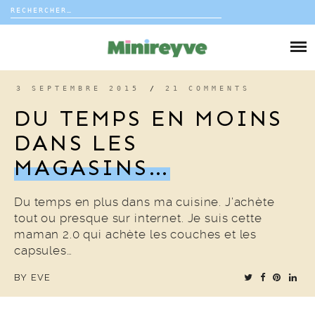
Rechercher :
Skip
to
DIY
content
VIE DE FAMILLE
3 SEPTEMBRE 2015
/
21 COMMENTS
DU TEMPS EN MOINS
DÉCO
DANS LES
MAGASINS…
VOYAGE
COUP DE COEUR
Du temps en plus dans ma cuisine. J’achète
tout ou presque sur internet. Je suis cette
maman 2.0 qui achète les couches et les
EDITORIAL
capsules…
BY
EVE