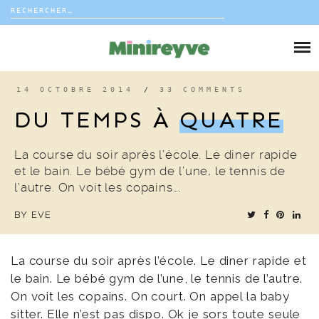
Rechercher :
Skip
to
DIY
content
VIE DE FAMILLE
14 OCTOBRE 2014
/
33 COMMENTS
DU TEMPS À
QUATRE
DÉCO
La course du soir après l’école. Le diner rapide
VOYAGE
et le bain. Le bébé gym de l’une, le tennis de
l’autre. On voit les copains….
COUP DE COEUR
BY
EVE
EDITORIAL
La course du soir après l’école. Le diner rapide et
le bain. Le bébé gym de l’une, le tennis de l’autre.
On voit les copains. On court. On appel la baby
sitter. Elle n’est pas dispo. Ok je sors toute seule